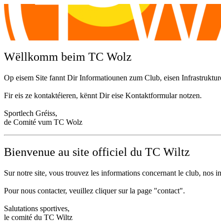
Wëllkomm beim TC Wolz
Op eisem Site fannt Dir Informatiounen zum Club, eisen Infrastruktu
Fir eis ze kontaktéieren, kënnt Dir eise Kontaktformular notzen.
Sportlech Gréiss,
de Comité vum TC Wolz
Tennis Club Wiltz a.s.b.l.
Tennis Club Wiltz a.s.b.l.
Bienvenue au site officiel du TC Wiltz
Sur notre site, vous trouvez les informations concernant le club, nos i
Pour nous contacter, veuillez cliquer sur la page "contact".
Salutations sportives,
le comité du TC Wiltz